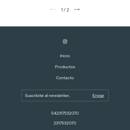
1
/
2
Inicio
Productos
Contacto
542317532070
2317532070