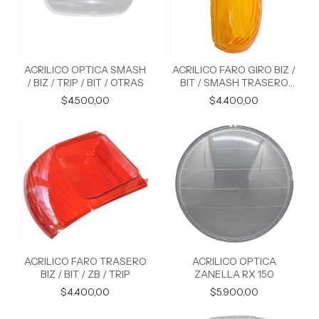
ACRILICO OPTICA SMASH
ACRILICO FARO GIRO BIZ /
/ BIZ / TRIP / BIT / OTRAS
BIT / SMASH TRASERO
JUEGO
$4.500,00
$4.400,00
ACRILICO FARO TRASERO
ACRILICO OPTICA
BIZ / BIT / ZB / TRIP
ZANELLA RX 150
$4.400,00
$5.900,00