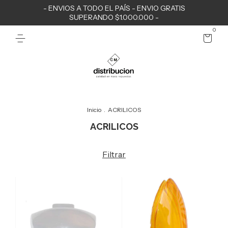
- ENVIOS A TODO EL PAÍS - ENVIO GRATIS
SUPERANDO $1.000.000 -
0
Inicio
.
ACRILICOS
ACRILICOS
Filtrar