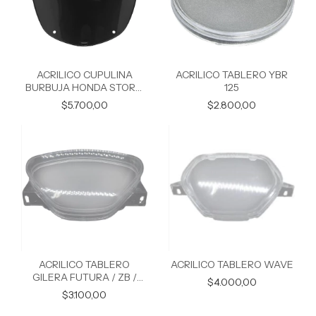
ACRILICO CUPULINA
ACRILICO TABLERO YBR
BURBUJA HONDA STORM
125
125
$5.700,00
$2.800,00
ACRILICO TABLERO
ACRILICO TABLERO WAVE
GILERA FUTURA / ZB /
$4.000,00
CORVEN MIRAGE
$3.100,00