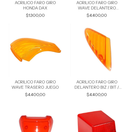
ACRILICO FARO GIRO
ACRILICO FARO GIRO
HONDA DAX
WAVE DELANTERO
JUEGO
$1.300,00
$4.400,00
ACRILICO FARO GIRO
ACRILICO FARO GIRO
WAVE TRASERO JUEGO
DELANTERO BIZ / BIT /
SMASH DERECHO
$4.400,00
$4.400,00