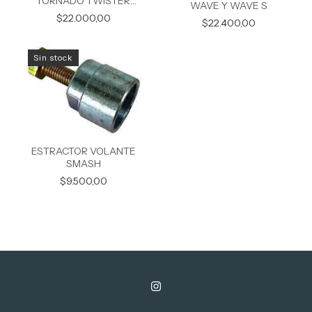
TORNADO TWISTER
WAVE Y WAVE S
TORNILLO
$22.000,00
$22.400,00
Sin stock
ESTRACTOR VOLANTE
SMASH
$9.500,00