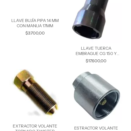
LLAVE BUJÍA PIPA 14 MM
CON MANIJA 17MM
$3.700,00
LLAVE TUERCA
EMBRAGUE CG 150 Y
OTRAS HEMBRA
$17.600,00
EXTRACTOR VOLANTE
ESTRACTOR VOLANTE