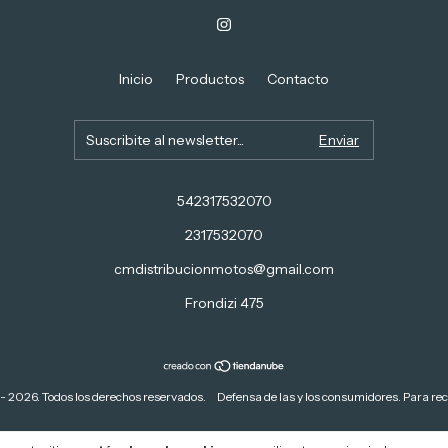
Inicio
Productos
Contacto
542317532070
2317532070
cmdistribucionmotos@gmail.com
Frondizi 475
2026. Todos los derechos reservados.
Defensa de las y los consumidores. Para re