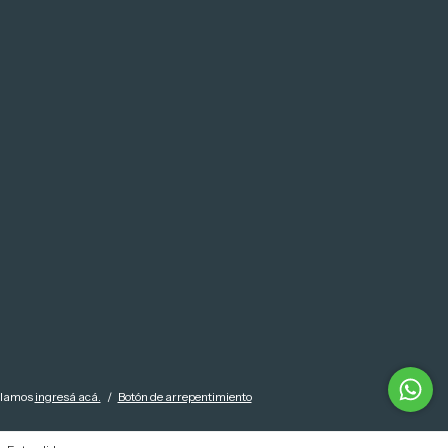
clamos
ingresá acá.
/
Botón de arrepentimiento