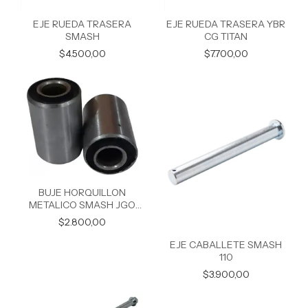
EJE RUEDA TRASERA
EJE RUEDA TRASERA YBR
SMASH
CG TITAN
$4.500,00
$7.700,00
BUJE HORQUILLON
METALICO SMASH JGO
23MM
$2.800,00
EJE CABALLETE SMASH
110
$3.900,00