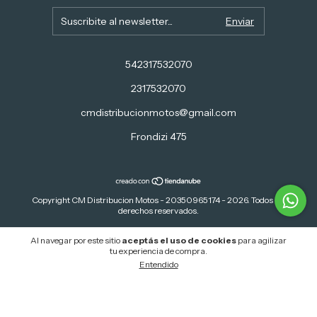
542317532070
2317532070
cmdistribucionmotos@gmail.com
Frondizi 475
Copyright CM Distribucion Motos - 20350965174 - 2026. Todos los
derechos reservados.
Defensa de las y los consumidores. Para reclamos
ingresá acá.
Al navegar por este sitio
aceptás el uso de cookies
para agilizar
Botón de arrepentimiento
tu experiencia de compra.
Entendido