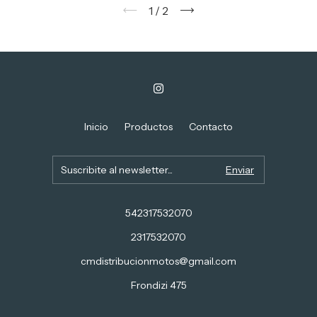
1
/
2
Inicio
Productos
Contacto
542317532070
2317532070
cmdistribucionmotos@gmail.com
Frondizi 475