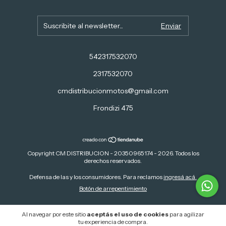
542317532070
2317532070
cmdistribucionmotos@gmail.com
Frondizi 475
Copyright CM DISTRIBUCION - 20350965174 - 2026. Todos los
derechos reservados.
Defensa de las y los consumidores. Para reclamos
ingresá acá.
Botón de arrepentimiento
Al navegar por este sitio
aceptás el uso de cookies
para agilizar
tu experiencia de compra.