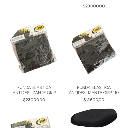
YAMAHA XTZ 125
$23.000,00
FUNDA ELASTICA
FUNDA ELASTICA
ANTIDESLIZANTE GRIP
ANTIDESLIZANTE GRIP 110
HONDA CBX 250 TWISTER
$23.000,00
$15.600,00