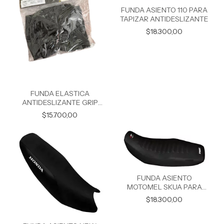
FUNDA ASIENTO 110 PARA
TAPIZAR ANTIDESLIZANTE
$18.300,00
FUNDA ELASTICA
ANTIDESLIZANTE GRIP
DAX 70
$15.700,00
FUNDA ASIENTO
MOTOMEL SKUA PARA
TAPIZAR ANTIDESLIZANTE
$18.300,00