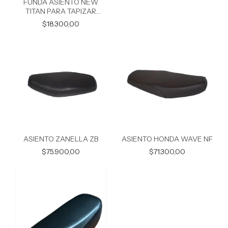
FUNDA ASIENTO NEW
TITAN PARA TAPIZAR
ANTIDESLIZANTE
$18.300,00
ASIENTO ZANELLA ZB
ASIENTO HONDA WAVE NF
$75.900,00
$71.300,00