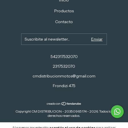
Inicio
Productos
Contacto
542317532070
2317532070
cmdistribucionmotos@gmail.com
Frondizi 475
Copyright CM DISTRIBUCION - 20350965174 - 2026. Todos los
derechos reservados.
Defensa de las y los consumidores. Para reclamos
ingresá acá.
Al navegar por este sitio
aceptás el uso de cookies
para agilizar