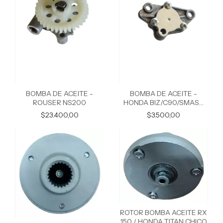
BOMBA DE ACEITE -
BOMBA DE ACEITE -
ROUSER NS200
HONDA BIZ/C90/SMASH
CHICA
$23.400,00
$3.500,00
ROTOR BOMBA ACEITE RX
150 / HONDA TITAN CHICO