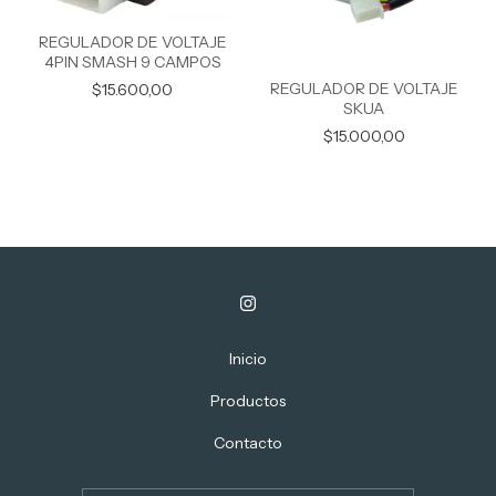
REGULADOR DE VOLTAJE
4PIN SMASH 9 CAMPOS
REGULADOR DE VOLTAJE
$15.600,00
SKUA
$15.000,00
Inicio
Productos
Contacto