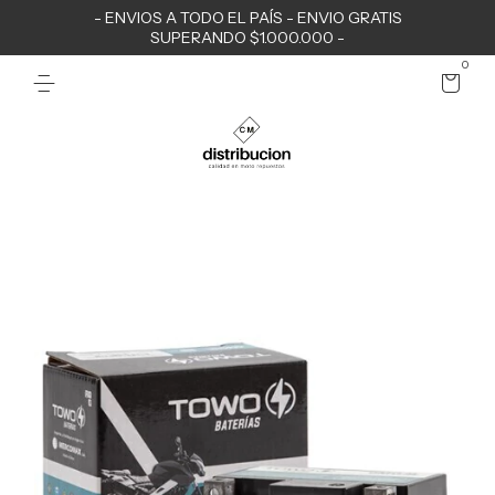
- ENVIOS A TODO EL PAÍS - ENVIO GRATIS
SUPERANDO $1.000.000 -
0