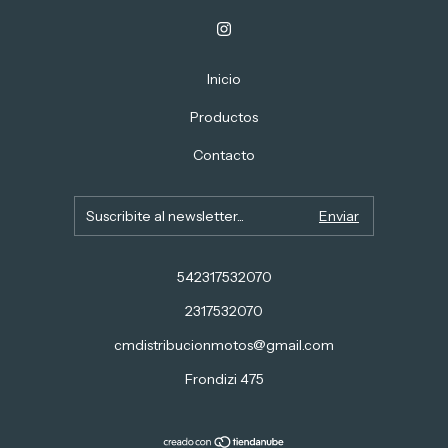
Inicio
Productos
Contacto
542317532070
2317532070
cmdistribucionmotos@gmail.com
Frondizi 475