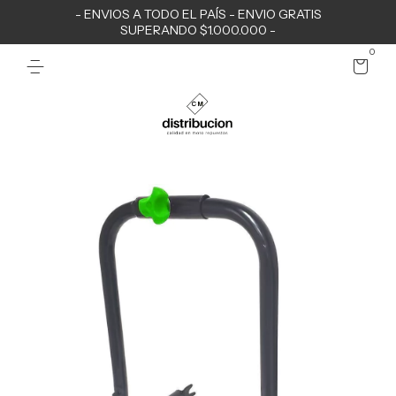
- ENVIOS A TODO EL PAÍS - ENVIO GRATIS
SUPERANDO $1.000.000 -
0