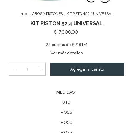
Inicio
.
AROS Y PISTONES
.
KIT PISTON 52,4 UNIVERSAL
KIT PISTON 52,4 UNIVERSAL
$17.000,00
24
cuotas de
$2.181,74
Ver más detalles
MEDIDAS:
STD
+ 0,25
+ 0,50
+ 0,75